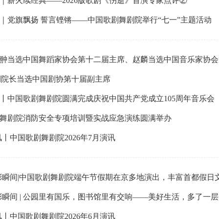
｜薪火续经典——2026版歌剧《伤逝》首演专家点评②
｜党旗飘扬 誓言铿锵——中国歌剧舞剧院举行“七一”主题活动
翀当选中国舞蹈家协会第十二届主席、赵麟当选中国音乐家协会
俐院长当选中国剧协第十届副主席
丨中国歌剧舞剧院圆满完成庆祝中国共产党成立105周年音乐会
舞剧院消防安全专项培训暨实战应急演练圆满举办
讯丨中国歌剧舞剧院2026年7月演讯
彩瞬间|中国歌剧舞剧院端午节假期在京多地演出，丰富首都假日
彩瞬间 | 公园里有国乐，图书馆里有交响——美好生活，多了一
讯丨中国歌剧舞剧院2026年6月演讯