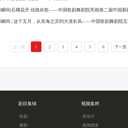
彩瞬间|石榴花开 丝路欢歌——中国歌剧舞剧院亮相第二届中国
彩瞬间 | 这个五月，从东海之滨到大漠长风——中国歌剧舞剧院
上一页
1
2
3
4
5
6
下一页
剧目集锦
视频集粹
-歌剧
-宣传片
-舞剧
-新闻报道