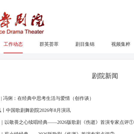
工作动态
群英荟萃
剧目集锦
视频集粹
剧院新闻
 | 冯俐：在经典中思考生活与爱情（创作谈）
讯丨中国歌剧舞剧院2026年8月演讯
｜以敬畏之心续唱经典——2026版歌剧《伤逝》首演专家点评①