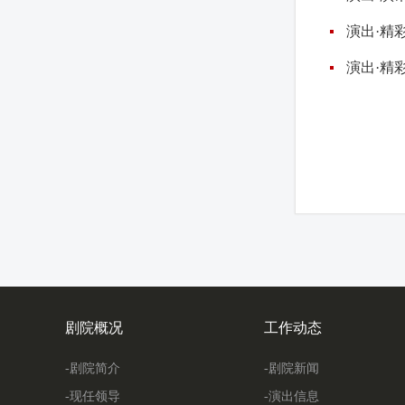
演出·精
演出·精
剧院概况
工作动态
-剧院简介
-剧院新闻
-现任领导
-演出信息