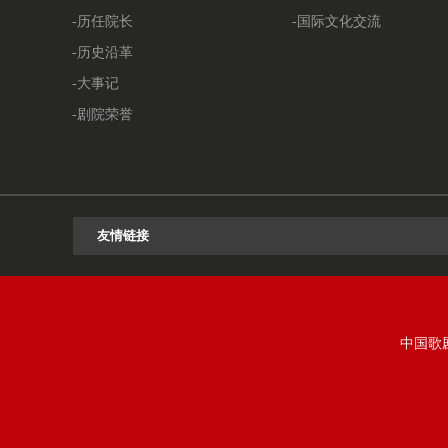
-历任院长
-国际文化交流
-历史沿革
-大事记
-剧院荣誉
中国歌剧