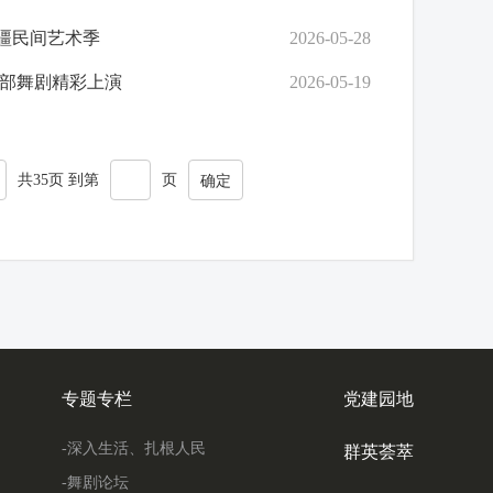
新疆民间艺术季
2026-05-28
五部舞剧精彩上演
2026-05-19
共35页 到第
页
确定
专题专栏
党建园地
-深入生活、扎根人民
群英荟萃
-舞剧论坛