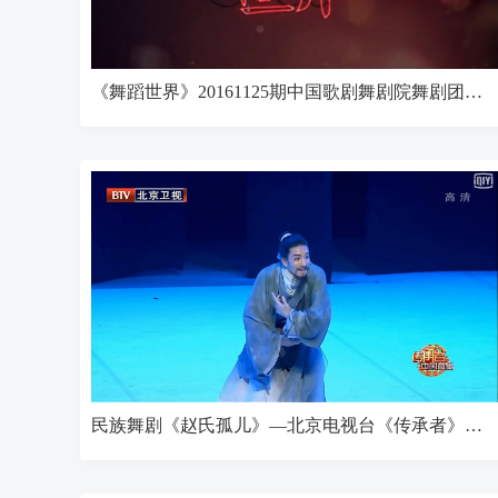
《舞蹈世界》20161125期中国歌剧舞剧院舞剧团专场
民族舞剧《赵氏孤儿》—北京电视台《传承者》栏目