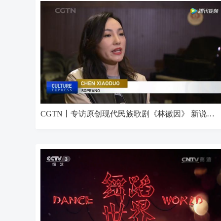
CGTN丨专访原创现代民族歌剧《林徽因》 新说一代才女林徽因