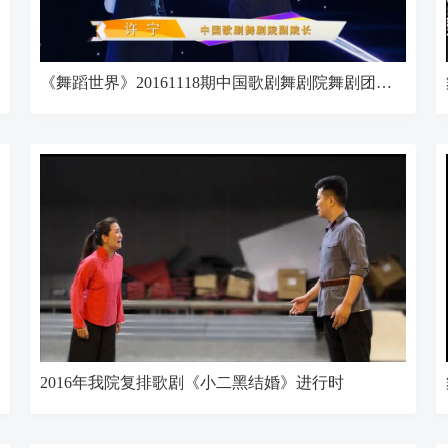
《舞蹈世界》20161118期中国歌剧舞剧院舞剧团专场
2016年我院复排歌剧《小二黑结婚》进行时