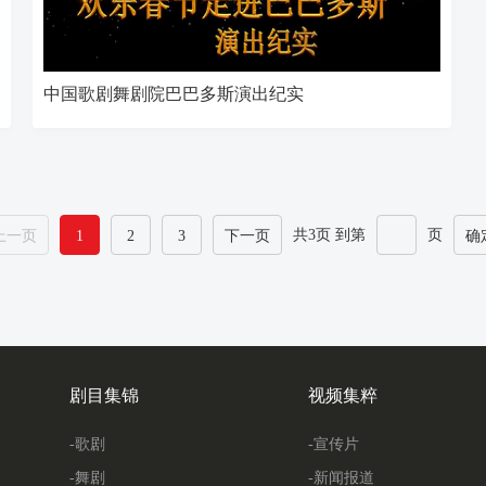
中国歌剧舞剧院巴巴多斯演出纪实
共3页 到第
页
上一页
1
2
3
下一页
确
剧目集锦
视频集粹
-歌剧
-宣传片
-舞剧
-新闻报道