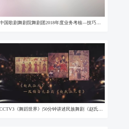
中国歌剧舞剧院舞剧团2018年度业务考核—技巧组合
CCTV3《舞蹈世界》|50分钟讲述民族舞剧《赵氏孤儿》的台前幕后