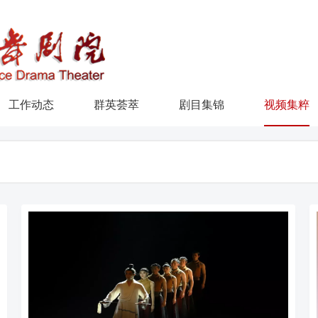
工作动态
群英荟萃
剧目集锦
视频集粹