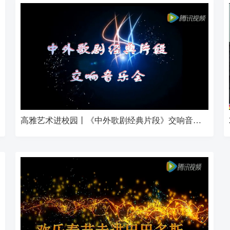
高雅艺术进校园丨《中外歌剧经典片段》交响音乐会走进南京理工大学