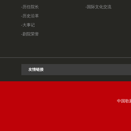
-历任院长
-国际文化交流
-历史沿革
-大事记
-剧院荣誉
中国歌剧