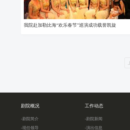
我院赴加勒比海“欢乐春节”巡演成功载誉凯旋
剧院概况
工作动态
-剧院简介
-剧院新闻
-现任领导
-演出信息