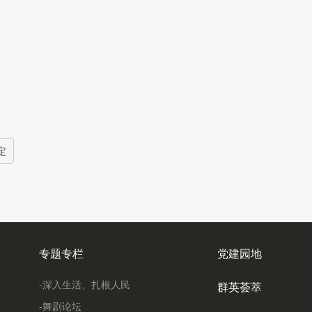
定
专题专栏
党建园地
-深入生活、扎根人民
群英荟萃
-舞剧论坛