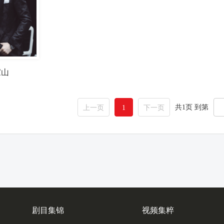
家山
共1页 到第
上一页
1
下一页
剧目集锦
视频集粹