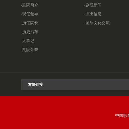
-剧院简介
-剧院新闻
-现任领导
-演出信息
-历任院长
-国际文化交流
-历史沿革
-大事记
-剧院荣誉
中国歌剧