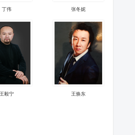
丁伟
张冬妮
王毅宁
王焕东