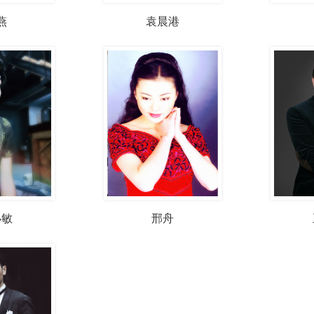
燕
袁晨港
小敏
邢舟