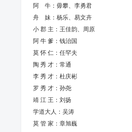
阿
牛：毋攀、李勇君
舟
妹：杨乐、易文卉
小 郡 主：王佳韵、周原
阿 牛 爹：钱治国
莫 怀 仁：任罕夫
陶 秀 才：常通
李 秀 才：杜庆彬
罗 秀 才：孙尧
靖 江 王：刘扬
学道大人：吴涛
莫 管 家：章旭巍