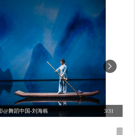
姐》摄影@舞蹈中国-刘海栋
3/31