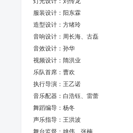
灯光设计：刘传龙
服装设计：阳东霖
造型设计：方绪玲
音响设计：周长海、古磊
音效设计：孙华
视频设计：隋洪业
乐队首席：曹欢
执行导演：王乙诺
音乐配器：白浩钰、雷蕾
舞蹈编导：杨冬
声乐指导：王洪波
舞台监督：姚伟、张楠