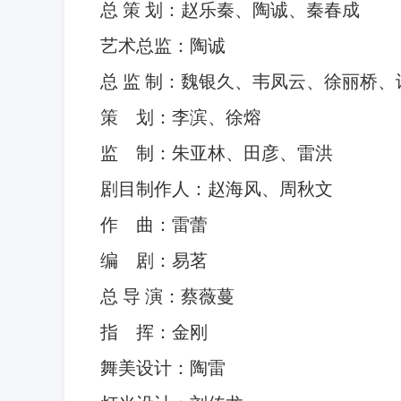
总 策 划：赵乐秦、陶诚、秦春成
艺术总监：陶诚
总 监 制：魏银久、韦凤云、徐丽桥
策
划：李滨、徐熔
监
制：朱亚林、田彦、雷洪
剧目制作人：赵海风、周秋文
作
曲：雷蕾
编
剧：易茗
总 导 演：蔡薇蔓
指
挥：金刚
舞美设计：陶雷