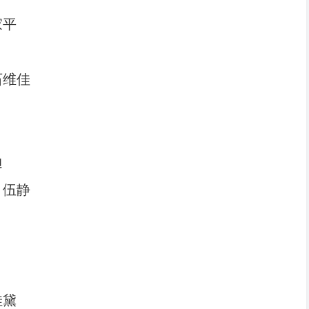
家平
石维佳
迪
、伍静
佳黛