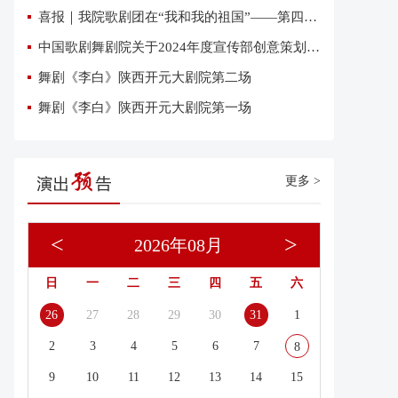
喜报｜我院歌剧团在“我和我的祖国”——第四届优秀网络短视频大赛中荣获三项大奖
中国歌剧舞剧院关于2024年度宣传部创意策划复试有关事项的通知
舞剧《李白》陕西开元大剧院第二场
舞剧《李白》陕西开元大剧院第一场
更多 >
<
>
2026年08月
日
一
二
三
四
五
六
26
27
28
29
30
31
1
077 2018.02.09 民族歌剧《刘三姐》摄影@舞蹈中国-刘海
2
3
4
5
6
7
8
9
10
11
12
13
14
15