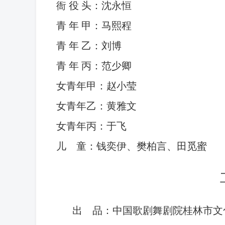
衙 役 头：沈永恒
青 年 甲：马熙程
青 年 乙：刘博
青 年 丙：范少卿
女青年甲：赵小莹
女青年乙：黄雅文
女青年丙：于飞
儿
童：钱奕伊、樊柏言、田觅蜜
出
品：中国歌剧舞剧院桂林市文