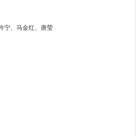
、许宁、马金红、唐莹