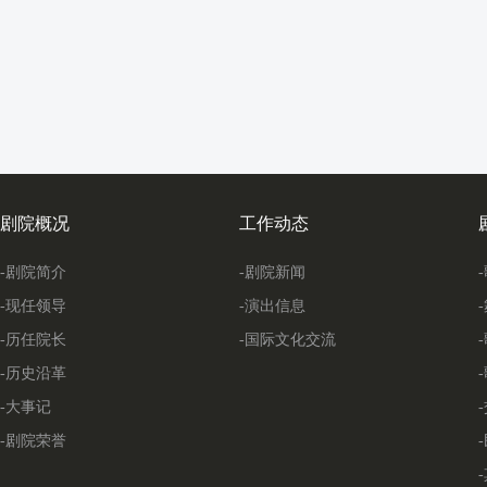
剧院概况
工作动态
-剧院简介
-剧院新闻
-现任领导
-演出信息
-历任院长
-国际文化交流
-历史沿革
-大事记
-剧院荣誉