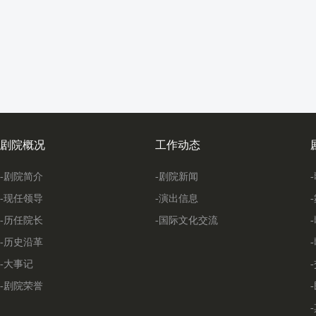
剧院概况
工作动态
-剧院简介
-剧院新闻
-现任领导
-演出信息
-历任院长
-国际文化交流
-历史沿革
-大事记
-剧院荣誉