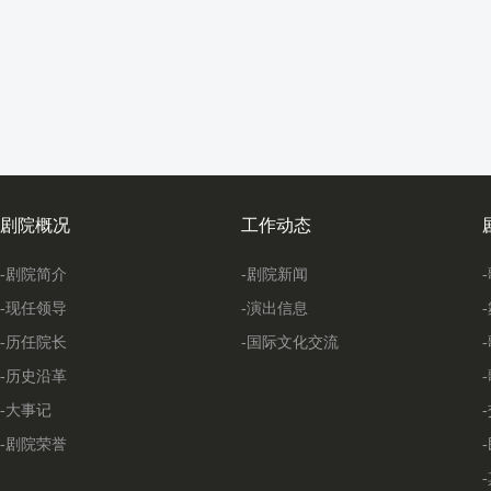
剧院概况
工作动态
-剧院简介
-剧院新闻
-现任领导
-演出信息
-历任院长
-国际文化交流
-历史沿革
-大事记
-剧院荣誉