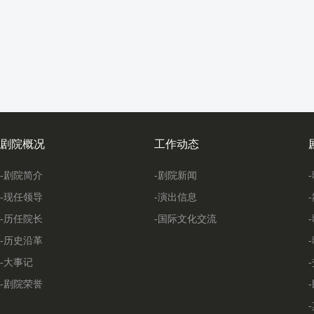
剧院概况
工作动态
-剧院简介
-剧院新闻
-现任领导
-演出信息
-历任院长
-国际文化交流
-历史沿革
-大事记
-剧院荣誉