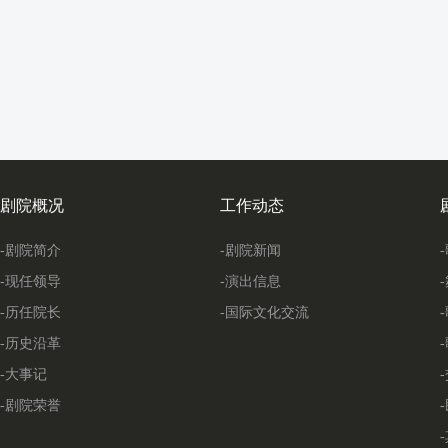
剧院概况
工作动态
-剧院简介
-剧院新闻
-现任领导
-演出信息
-历任院长
-国际文化交流
-历史沿革
-大事记
-剧院荣誉