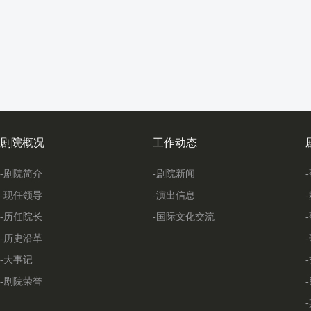
剧院概况
工作动态
-剧院简介
-剧院新闻
-现任领导
-演出信息
-历任院长
-国际文化交流
-历史沿革
-大事记
-剧院荣誉