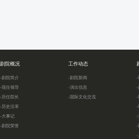
剧院概况
工作动态
-剧院简介
-剧院新闻
-现任领导
-演出信息
-历任院长
-国际文化交流
-历史沿革
-大事记
-剧院荣誉