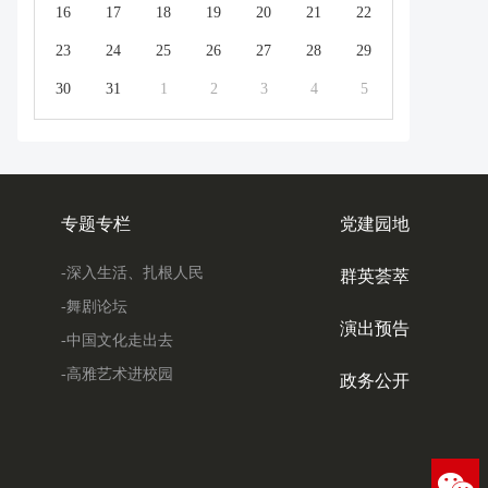
16
17
18
19
20
21
22
23
24
25
26
27
28
29
30
31
1
2
3
4
5
专题专栏
党建园地
-深入生活、扎根人民
群英荟萃
-舞剧论坛
演出预告
-中国文化走出去
-高雅艺术进校园
政务公开