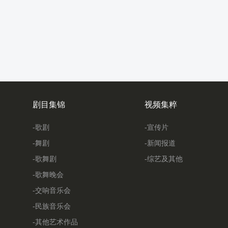
剧目集锦
视频集粹
-歌剧
-宣传片
-舞剧
-新闻报道
-歌舞剧
-综艺及其他
-歌舞晚会
-交响音乐会
-民族音乐会
-其他艺术作品