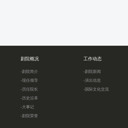
剧院概况
工作动态
-剧院简介
-剧院新闻
-现任领导
-演出信息
-历任院长
-国际文化交流
-历史沿革
-大事记
-剧院荣誉