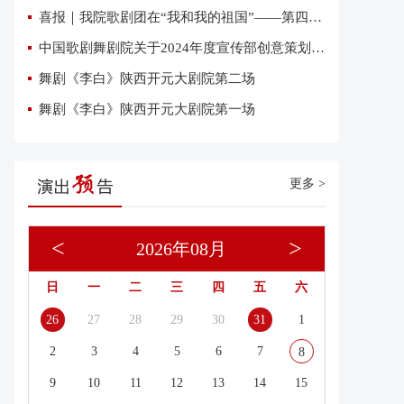
喜报｜我院歌剧团在“我和我的祖国”——第四届优秀网络短视频大赛中荣获三项大奖
中国歌剧舞剧院关于2024年度宣传部创意策划复试有关事项的通知
舞剧《李白》陕西开元大剧院第二场
舞剧《李白》陕西开元大剧院第一场
更多 >
<
>
2026年08月
日
一
二
三
四
五
六
26
27
28
29
30
31
1
2
3
4
5
6
7
8
9
10
11
12
13
14
15