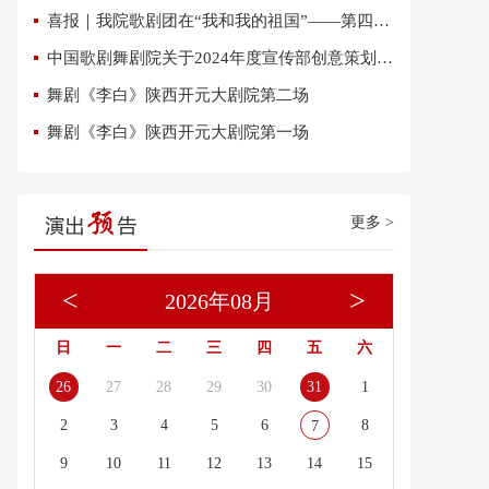
喜报｜我院歌剧团在“我和我的祖国”——第四届优秀网络短视频大赛中荣获三项大奖
中国歌剧舞剧院关于2024年度宣传部创意策划复试有关事项的通知
舞剧《李白》陕西开元大剧院第二场
舞剧《李白》陕西开元大剧院第一场
更多 >
<
>
2026年08月
日
一
二
三
四
五
六
26
27
28
29
30
31
1
2
3
4
5
6
8
7
9
10
11
12
13
14
15