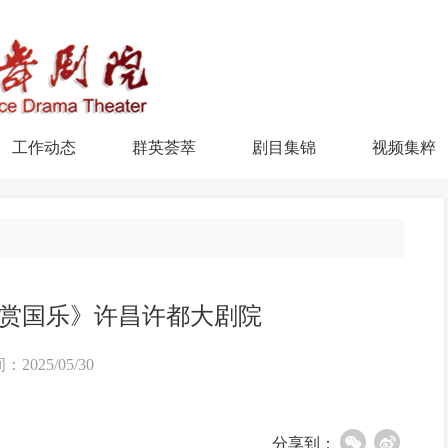
工作动态
群英荟萃
剧目集锦
视频集粹
赏国乐》许昌许都大剧院
：2025/05/30
分享到：