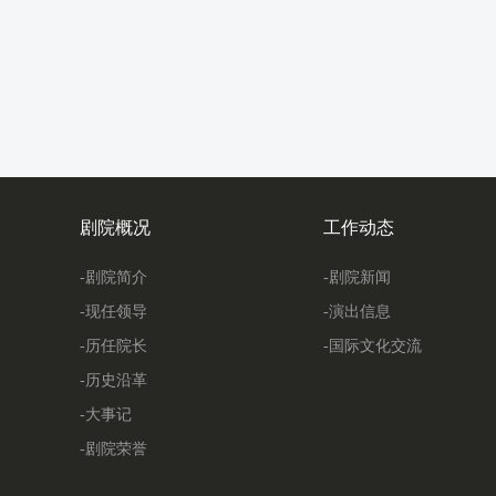
剧院概况
工作动态
-剧院简介
-剧院新闻
-现任领导
-演出信息
-历任院长
-国际文化交流
-历史沿革
-大事记
-剧院荣誉