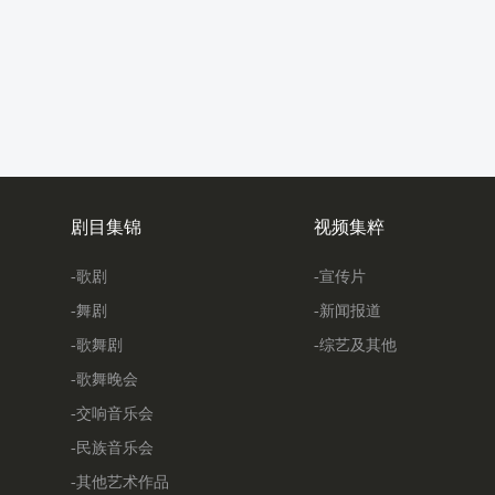
剧目集锦
视频集粹
-歌剧
-宣传片
-舞剧
-新闻报道
-歌舞剧
-综艺及其他
-歌舞晚会
-交响音乐会
-民族音乐会
-其他艺术作品