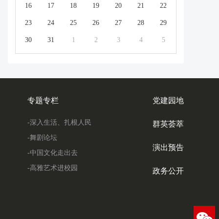
16
17
18
19
20
21
22
23
24
25
26
27
28
29
30
31
1
2
3
4
5
专题专栏
党建园地
-深入生活、扎根人民
群英荟萃
-舞剧论坛
演出预告
-中国文化走出去
-高雅艺术进校园
政务公开