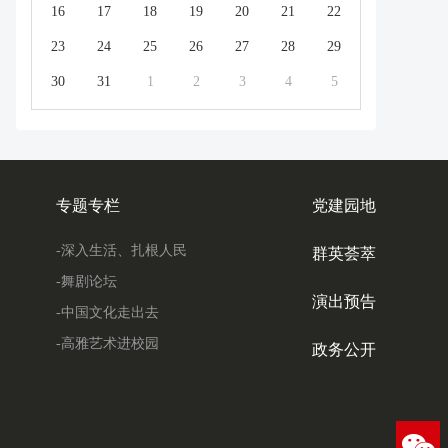
16
17
18
19
20
21
22
23
24
25
26
27
28
29
30
31
1
2
3
4
5
专题专栏
党建园地
-深入生活、扎根人民
群英荟萃
-舞剧论坛
演出预告
-中国文化走出去
-高雅艺术进校园
政务公开