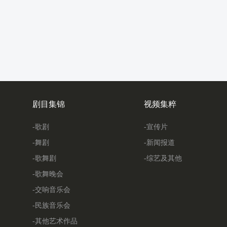
剧目集锦
视频集粹
-歌剧
-宣传片
-舞剧
-新闻报道
-歌舞剧
-综艺及其他
-歌舞晚会
-交响音乐会
-民族音乐会
-其他艺术作品