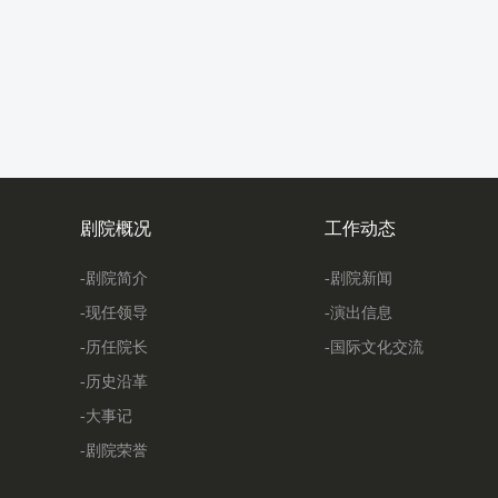
剧院概况
工作动态
-剧院简介
-剧院新闻
-现任领导
-演出信息
-历任院长
-国际文化交流
-历史沿革
-大事记
-剧院荣誉