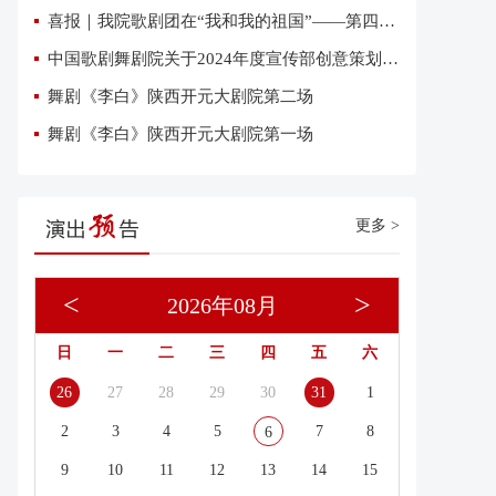
喜报｜我院歌剧团在“我和我的祖国”——第四届优秀网络短视频大赛中荣获三项大奖
中国歌剧舞剧院关于2024年度宣传部创意策划复试有关事项的通知
舞剧《李白》陕西开元大剧院第二场
舞剧《李白》陕西开元大剧院第一场
更多 >
<
>
2026年08月
日
一
二
三
四
五
六
26
27
28
29
30
31
1
2
3
4
5
7
8
6
9
10
11
12
13
14
15