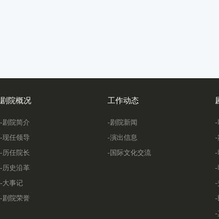
剧院概况
工作动态
-剧院简介
-剧院新闻
-现任领导
-演出信息
-历任院长
-国际文化交流
-历史沿革
-大事记
-剧院荣誉