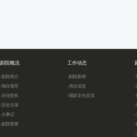
剧院概况
工作动态
-剧院简介
-剧院新闻
-现任领导
-演出信息
-历任院长
-国际文化交流
-历史沿革
-大事记
-剧院荣誉