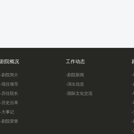
剧院概况
工作动态
-剧院简介
-剧院新闻
-现任领导
-演出信息
-历任院长
-国际文化交流
-历史沿革
-大事记
-剧院荣誉