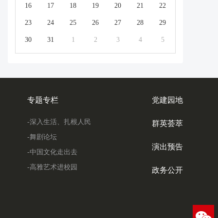
16
17
18
19
20
21
22
23
24
25
26
27
28
29
30
31
1
2
3
4
5
专题专栏
党建园地
-深入生活、扎根人民
群英荟萃
-舞剧论坛
演出预告
-中国文化走出去
-高雅艺术进校园
政务公开