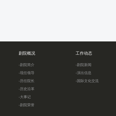
剧院概况
工作动态
-剧院简介
-剧院新闻
-现任领导
-演出信息
-历任院长
-国际文化交流
-历史沿革
-大事记
-剧院荣誉