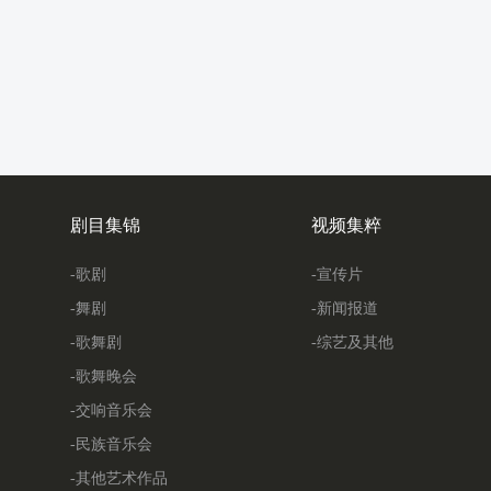
剧目集锦
视频集粹
-歌剧
-宣传片
-舞剧
-新闻报道
-歌舞剧
-综艺及其他
-歌舞晚会
-交响音乐会
-民族音乐会
-其他艺术作品