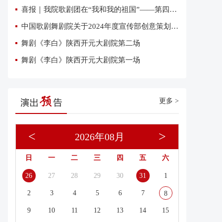
喜报｜我院歌剧团在“我和我的祖国”——第四届优秀网络短视频大赛中荣获三项大奖
中国歌剧舞剧院关于2024年度宣传部创意策划复试有关事项的通知
舞剧《李白》陕西开元大剧院第二场
舞剧《李白》陕西开元大剧院第一场
更多 >
<
>
2026年08月
日
一
二
三
四
五
六
26
27
28
29
30
31
1
2
3
4
5
6
7
8
9
10
11
12
13
14
15