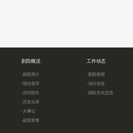
剧院概况
工作动态
-剧院简介
-剧院新闻
-现任领导
-演出信息
-历任院长
-国际文化交流
-历史沿革
-大事记
-剧院荣誉