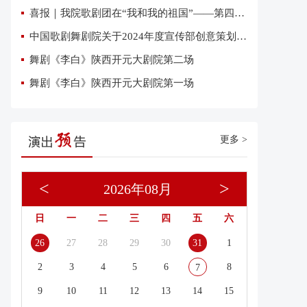
喜报｜我院歌剧团在“我和我的祖国”——第四届优秀网络短视频大赛中荣获三项大奖
中国歌剧舞剧院关于2024年度宣传部创意策划复试有关事项的通知
舞剧《李白》陕西开元大剧院第二场
舞剧《李白》陕西开元大剧院第一场
更多 >
<
>
2026年08月
日
一
二
三
四
五
六
26
27
28
29
30
31
1
2
3
4
5
6
8
7
9
10
11
12
13
14
15