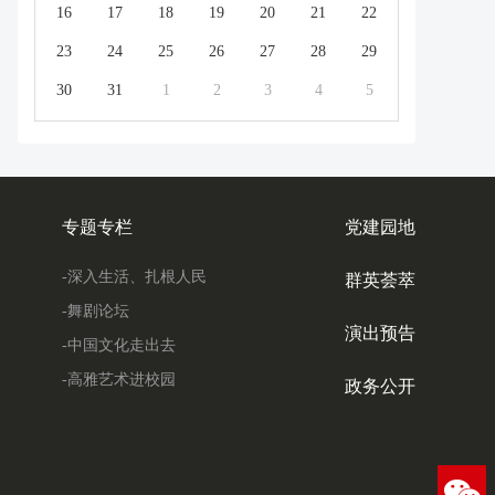
16
17
18
19
20
21
22
23
24
25
26
27
28
29
30
31
1
2
3
4
5
专题专栏
党建园地
-深入生活、扎根人民
群英荟萃
-舞剧论坛
演出预告
-中国文化走出去
-高雅艺术进校园
政务公开