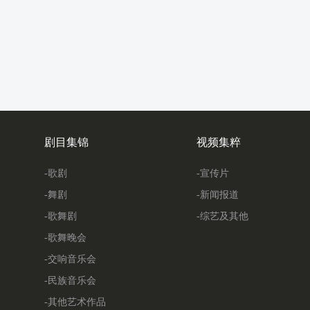
剧目集锦
视频集粹
-歌剧
-宣传片
-舞剧
-新闻报道
-歌舞剧
-综艺及其他
-歌舞晚会
-交响音乐会
-民族音乐会
-其他艺术作品