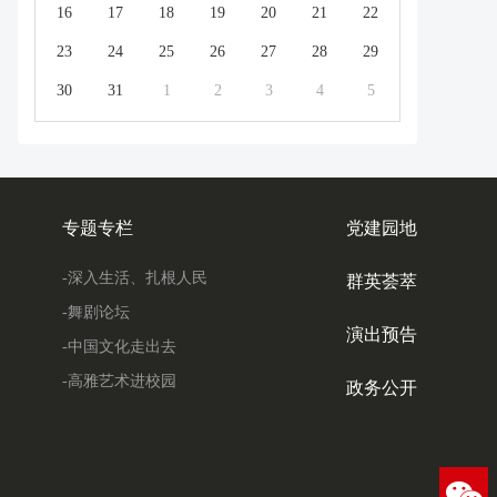
16
17
18
19
20
21
22
23
24
25
26
27
28
29
30
31
1
2
3
4
5
专题专栏
党建园地
-深入生活、扎根人民
群英荟萃
-舞剧论坛
演出预告
-中国文化走出去
-高雅艺术进校园
政务公开