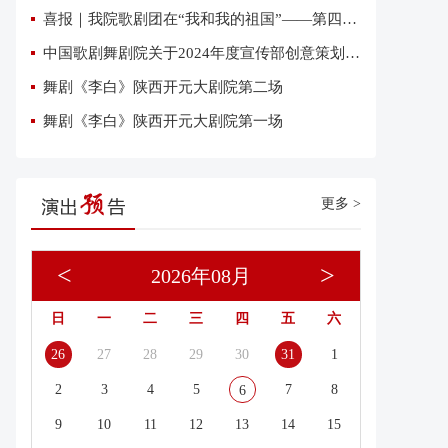
喜报｜我院歌剧团在“我和我的祖国”——第四届优秀网络短视频大赛中荣获三项大奖
中国歌剧舞剧院关于2024年度宣传部创意策划复试有关事项的通知
舞剧《李白》陕西开元大剧院第二场
舞剧《李白》陕西开元大剧院第一场
更多 >
<
>
2026年08月
日
一
二
三
四
五
六
26
27
28
29
30
31
1
2
3
4
5
7
8
6
9
10
11
12
13
14
15