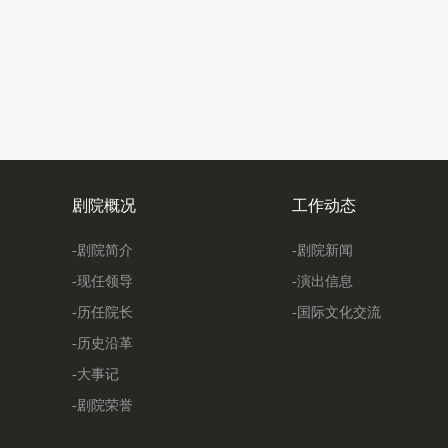
剧院概况
工作动态
-剧院简介
-剧院新闻
-现任领导
-演出信息
-历任院长
-国际文化交流
-历史沿革
-大事记
-剧院荣誉