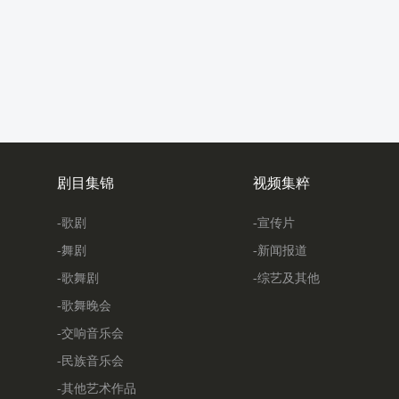
剧目集锦
视频集粹
-歌剧
-宣传片
-舞剧
-新闻报道
-歌舞剧
-综艺及其他
-歌舞晚会
-交响音乐会
-民族音乐会
-其他艺术作品