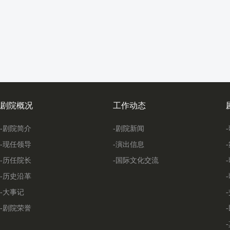
剧院概况
工作动态
-剧院简介
-剧院新闻
-现任领导
-演出信息
-历任院长
-国际文化交流
-历史沿革
-大事记
-剧院荣誉