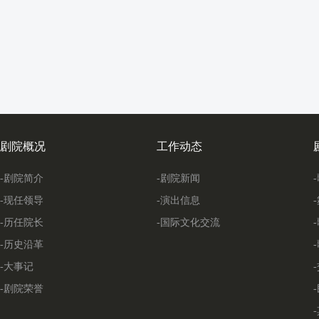
剧院概况
工作动态
-剧院简介
-剧院新闻
-现任领导
-演出信息
-历任院长
-国际文化交流
-历史沿革
-大事记
-剧院荣誉