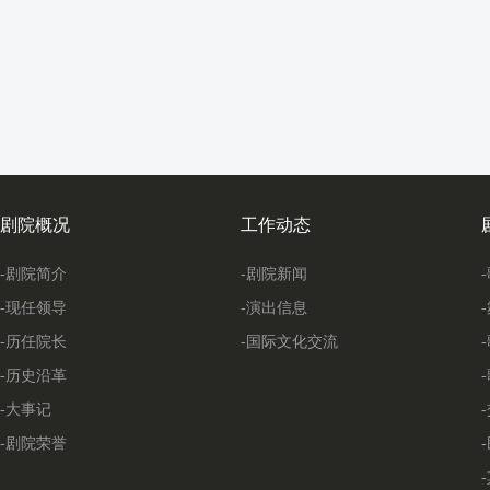
剧院概况
工作动态
-剧院简介
-剧院新闻
-现任领导
-演出信息
-历任院长
-国际文化交流
-历史沿革
-大事记
-剧院荣誉