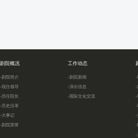
剧院概况
工作动态
-剧院简介
-剧院新闻
-现任领导
-演出信息
-历任院长
-国际文化交流
-历史沿革
-大事记
-剧院荣誉