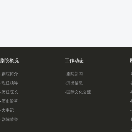
剧院概况
工作动态
-剧院简介
-剧院新闻
-现任领导
-演出信息
-历任院长
-国际文化交流
-历史沿革
-大事记
-剧院荣誉