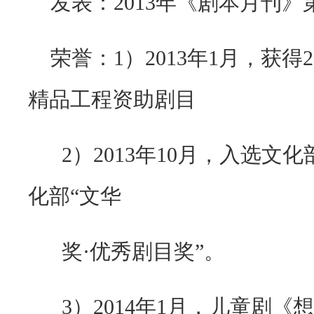
发表：
2013
年《剧本月刊》
荣誉：
1
）
2013
年
1
月，获得
2
精品工程资助剧目
2）
2013
年
10
月，入选文化
化部
“
文华
奖
·
优秀剧目奖
”
。
3）
2014
年
1
月，儿童剧《想