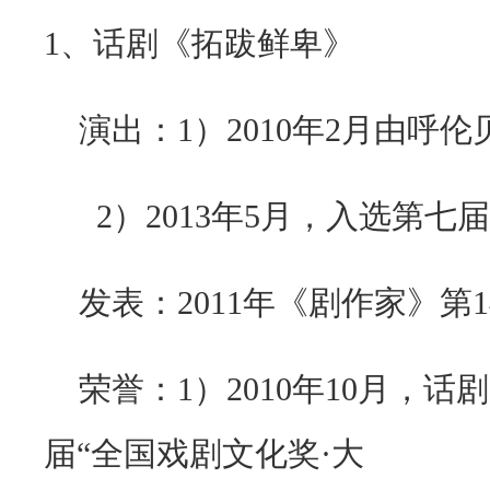
1
、话剧《拓跋鲜卑》
演出：
1
）
2010
年
2
月由呼伦
2）
2013
年
5
月，入选第七届
发表：
2011
年《剧作家》第
1
荣誉：
1
）
2010
年
10
月，话剧
届“全国戏剧文化奖
·
大