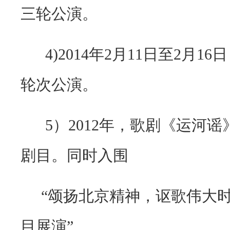
三轮公演。
4)2014年
2
月
11
日至
2
月
16
日
轮次公演。
5）
2012
年，歌剧《运河谣
剧目。同时入围
“颂扬北京精神，讴歌伟大
目展演”