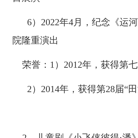
6）
2022
年
4
月，纪念《运河
院隆重演出
荣誉：
1
）
2012
年，获得第七
2）
2014
年，获得第
28
届“
2
、儿童剧《小飞侠彼得·潘