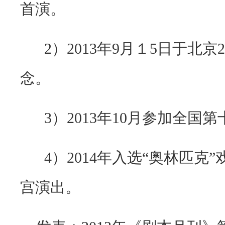
首演。
2）
2013
年
9
月１
5
日于北京
2
念。
3）
2013
年
10
月参加全国第
4）
2014
年入选
“
奥林匹克
”
宫演出。