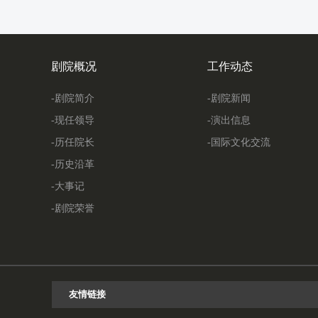
剧院概况
工作动态
-剧院简介
-剧院新闻
-现任领导
-演出信息
-历任院长
-国际文化交流
-历史沿革
-大事记
-剧院荣誉