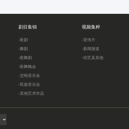
剧目集锦
视频集粹
-歌剧
-宣传片
-舞剧
-新闻报道
-歌舞剧
-综艺及其他
-歌舞晚会
-交响音乐会
-民族音乐会
-其他艺术作品