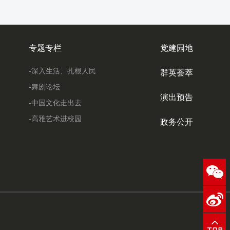
专题专栏
党建园地
-深入生活、扎根人民
群英荟萃
-舞剧论坛
演出预告
-中国文化走出去
-高雅艺术进校园
政务公开