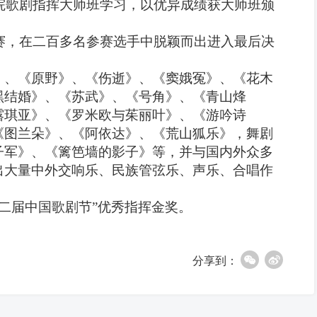
学院歌剧指挥大师班学习，以优异成绩获大师班颁
大赛，在二百多名参赛选手中脱颖而出进入最后决
》、《原野》、《伤逝》、《窦娥冤》、《花木
黑结婚》、《苏武》、《号角》、《青山烽
露琪亚》、《罗米欧与茱丽叶》、《游吟诗
《图兰朵》、《阿依达》、《荒山狐乐》，舞剧
子军》、《篱笆墙的影子》等，并与国内外众多
出大量中外交响乐、民族管弦乐、声乐、合唱作
第二届中国歌剧节”优秀指挥金奖。
分享到：