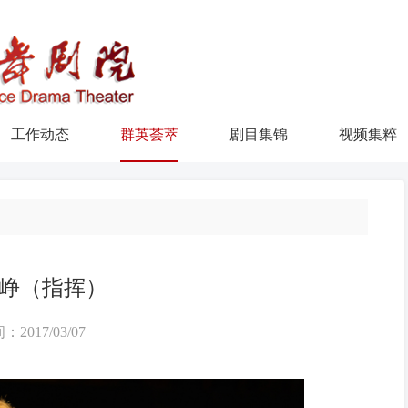
工作动态
群英荟萃
剧目集锦
视频集粹
峥（指挥）
：2017/03/07