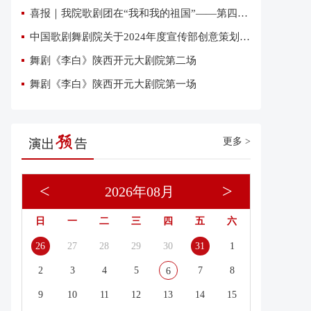
喜报｜我院歌剧团在“我和我的祖国”——第四届优秀网络短视频大赛中荣获三项大奖
中国歌剧舞剧院关于2024年度宣传部创意策划复试有关事项的通知
舞剧《李白》陕西开元大剧院第二场
舞剧《李白》陕西开元大剧院第一场
更多 >
<
>
2026年08月
日
一
二
三
四
五
六
26
27
28
29
30
31
1
2
3
4
5
7
8
6
9
10
11
12
13
14
15