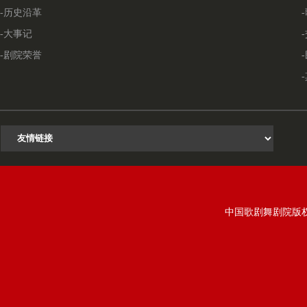
-历史沿革
-大事记
-剧院荣誉
中国歌剧舞剧院版权所