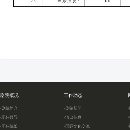
23
声乐演员3
66
剧院概况
工作动态
-剧院简介
-剧院新闻
-现任领导
-演出信息
-历任院长
-国际文化交流