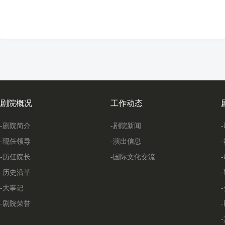
剧院概况
工作动态
-剧院简介
-剧院新闻
-现任领导
-演出信息
-历任院长
-国际文化交流
-历史沿革
-大事记
-剧院荣誉