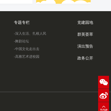
专题专栏
党建园地
-深入生活、扎根人民
群英荟萃
-舞剧论坛
演出预告
-中国文化走出去
-高雅艺术进校园
政务公开