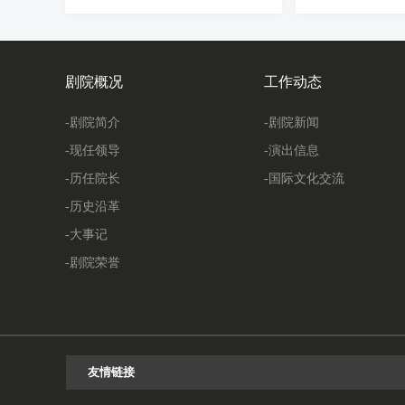
剧院概况
工作动态
-剧院简介
-剧院新闻
-现任领导
-演出信息
-历任院长
-国际文化交流
-历史沿革
-大事记
-剧院荣誉