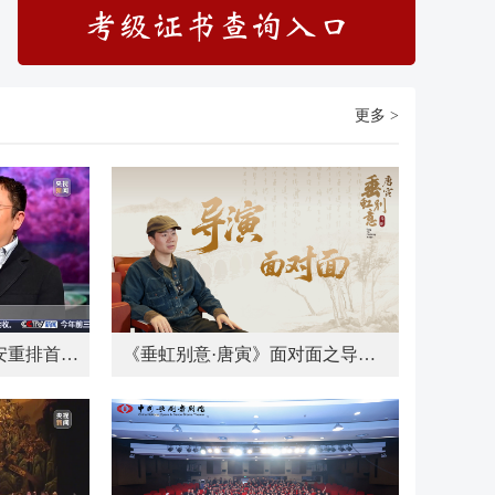
更多 >
歌剧《小二黑结婚》延安重排首演 守正创新激活经典 红色旋律再焕新声
《垂虹别意·唐寅》面对面之导演篇