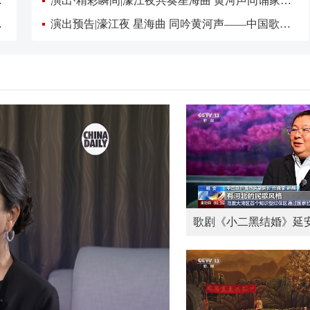
演专家点评②
演出·精彩瞬间|濠江夜共奏星海曲 黄河声同诵家国志——中国歌剧舞剧院民族乐团与澳门中乐团联袂演出《星海光年》音乐会
的当代表达
演出预告|濠江夜 星海曲 同吟黄河声——中国歌剧舞剧院民族乐团即将赴澳门参演《星海光年》音乐会