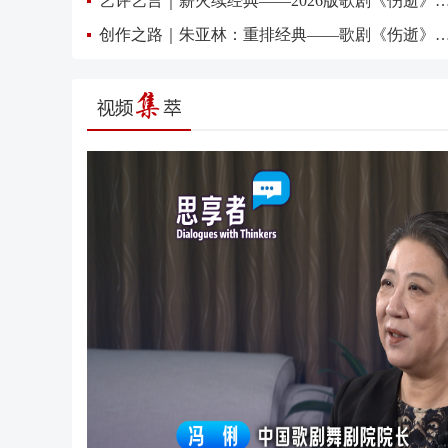
艺评艺言｜薪火续经典——2026版歌剧《伤逝》首
创作之路｜朱亚林：重排经典——歌剧《伤逝》