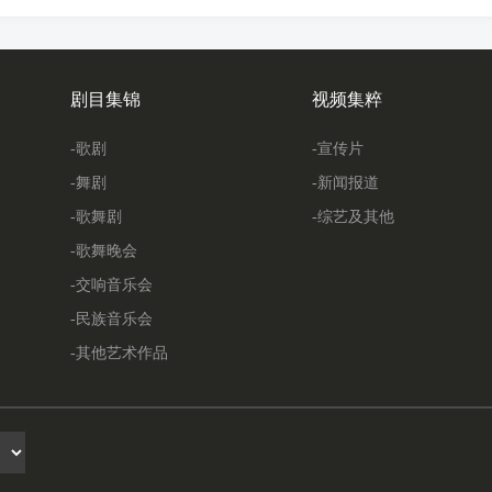
剧目集锦
视频集粹
-歌剧
-宣传片
-舞剧
-新闻报道
-歌舞剧
-综艺及其他
-歌舞晚会
-交响音乐会
-民族音乐会
-其他艺术作品