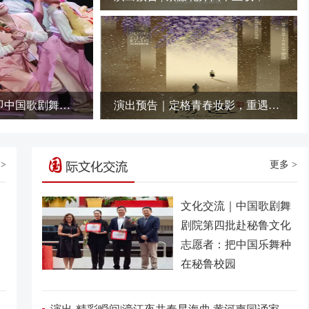
演出预告 | 舞剧《垂虹别意・唐寅》北京上演在即中国歌剧舞剧院2026年7月22日 10:05北京在小说阅读器读本章去阅读在小说阅读器中沉浸阅读演出预告 | 舞剧《垂虹别意・唐寅》北京上演在即
演出预告｜定格青春妆影，重遇涓生子君——2026版《伤逝》阵容重磅亮相
>
更多 >
文化交流｜中国歌剧舞
剧院第四批赴秘鲁文化
志愿者：把中国乐舞种
在秘鲁校园