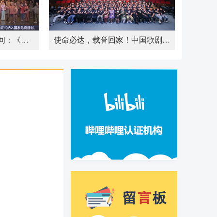
10月31日 央视新闻直播间：《白毛女》首演80周年纪念演出 回溯历史 传承精神 让经典焕发鲜活生命力
使命必达，载誉回家！中国歌剧舞剧院198名演职员，圆满完成《正义必胜》文艺晚会演出任务归来。