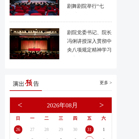
剧舞剧院举行“七
一”主题活动
剧院党委书记、院长
冯俐讲授深入贯彻中
央八项规定精神学习
教育专题党课
更多 >
<
>
2026年08月
日
一
二
三
四
五
六
26
27
28
29
30
31
1