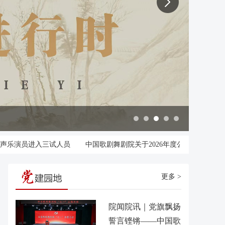
演出·
进入三试人员
中国歌剧舞剧院关于2026年度公开招聘应届毕业生进入
更多 >
院闻院讯｜党旗飘扬
誓言铿锵——中国歌