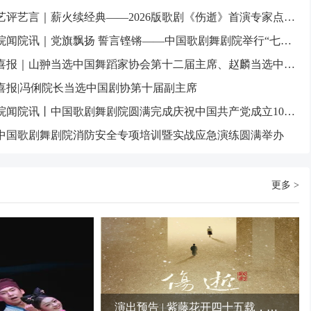
艺评艺言｜薪火续经典——2026版歌剧《伤逝》首演专家点评②
院闻院讯｜党旗飘扬 誓言铿锵——中国歌剧舞剧院举行“七一”主题活动
喜报｜山翀当选中国舞蹈家协会第十二届主席、赵麟当选中国音乐家协会第十届副主席
喜报|冯俐院长当选中国剧协第十届副主席
院闻院讯丨中国歌剧舞剧院圆满完成庆祝中国共产党成立105周年音乐会《人民至上》演出
中国歌剧舞剧院消防安全专项培训暨实战应急演练圆满举办
更多 >
演出预告 | 紫藤花开四十五载，青春之声再度唱响——歌剧《伤逝》电子节目单