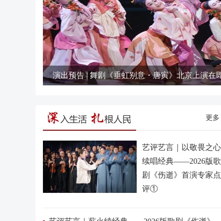
更多 
艺评艺言｜以敬畏之心
续唱经典——2026版歌
剧《伤逝》首演专家点
评①